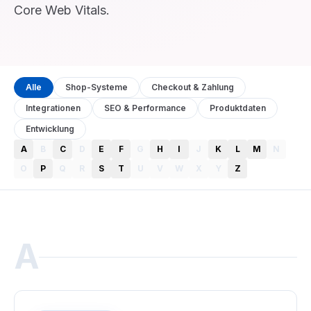
Core Web Vitals.
Alle
Shop-Systeme
Checkout & Zahlung
Integrationen
SEO & Performance
Produktdaten
Entwicklung
A
B
C
D
E
F
G
H
I
J
K
L
M
N
O
P
Q
R
S
T
U
V
W
X
Y
Z
A