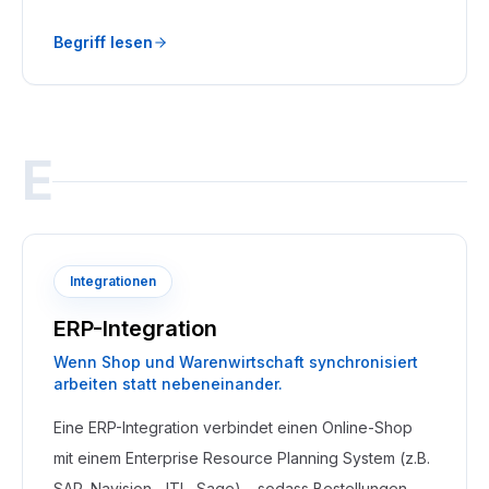
Next Paint (INP) und Cumulative Layout Shift (CLS).
Begriff lesen
Seit 2021 sind sie offizieller Google-Rankingfaktor.
E
Integrationen
ERP-Integration
Wenn Shop und Warenwirtschaft synchronisiert
arbeiten statt nebeneinander.
Eine ERP-Integration verbindet einen Online-Shop
mit einem Enterprise Resource Planning System (z.B.
SAP, Navision, JTL, Sage) – sodass Bestellungen,