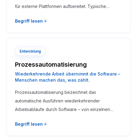
für externe Plattformen aufbereitet. Typische
Empfänger: Google Shopping, Facebook Catalog,
Begriff lesen
Amazon, Idealo, Billiger.de.
Entwicklung
Prozessautomatisierung
Wiederkehrende Arbeit übernimmt die Software –
Menschen machen das, was zählt.
Prozessautomatisierung bezeichnet das
automatische Ausführen wiederkehrender
Arbeitsabläufe durch Software – von einzelnen
Schritten wie einer Rechnungserstellung bis zu
Begriff lesen
ganzen Workflows über mehrere Abteilungen und
Systeme hinweg. Ziel ist es, manuelle Arbeit, Fehler