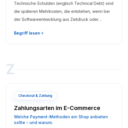
Technische Schulden (englisch Technical Debt) sind
die späteren Mehrkosten, die entstehen, wenn bei
der Softwareentwicklung aus Zeitdruck oder
Bequemlichkeit die einfache statt der sauberen
Begriff lesen
Lösung gewählt wird. Wie bei einem Kredit fallen
darauf Zinsen an: Jede spätere Änderung wird
aufwendiger.
Z
Checkout & Zahlung
Zahlungsarten im E-Commerce
Welche Payment-Methoden ein Shop anbieten
sollte – und warum.