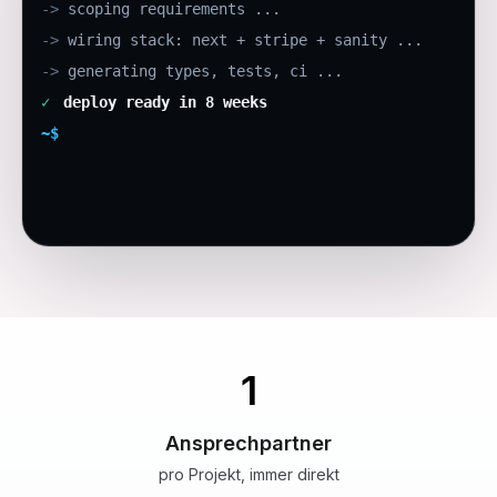
->
scoping requirements ...
->
wiring stack: next + stripe + sanity ...
->
generating types, tests, ci ...
✓
deploy ready in 8 weeks
~$
1
Ansprechpartner
pro Projekt, immer direkt