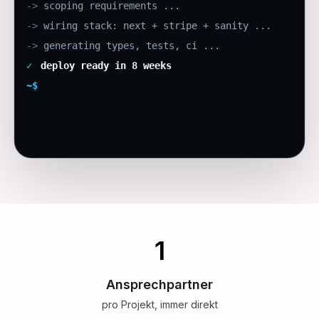
->
scoping requirements ...
->
wiring stack: next + stripe + sanity ...
->
generating types, tests, ci ...
✓
deploy ready in 8 weeks
~$
1
Ansprechpartner
pro Projekt, immer direkt