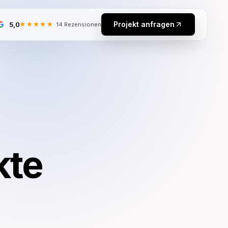
Projekt anfragen
5,0
★★★★★
·
14
Rezensionen
e
kte