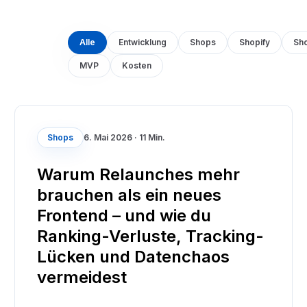
Alle
Entwicklung
Shops
Shopify
Sh
MVP
Kosten
Shops
6. Mai 2026
·
11 Min.
Warum Relaunches mehr
brauchen als ein neues
Frontend – und wie du
Ranking-Verluste, Tracking-
Lücken und Datenchaos
vermeidest