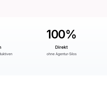
.
100
%
h
Direkt
duktiven
ohne Agentur-Silos