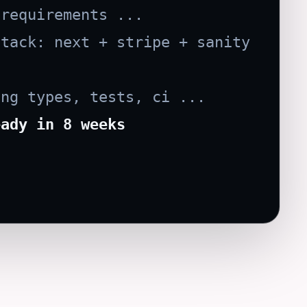
 requirements ...
stack: next + stripe + sanity
ing types, tests, ci ...
eady in 8 weeks