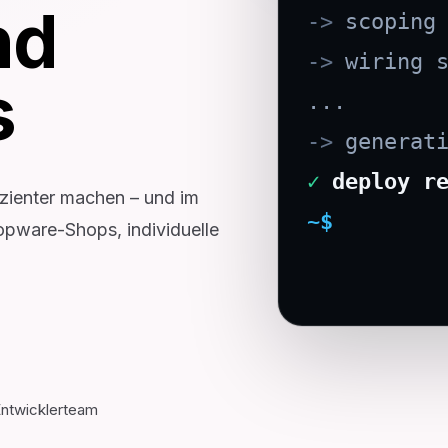
nd
->
scoping
->
wiring 
s
...
->
generat
✓
deploy r
izienter machen – und im
~$
hopware-Shops, individuelle
Entwicklerteam