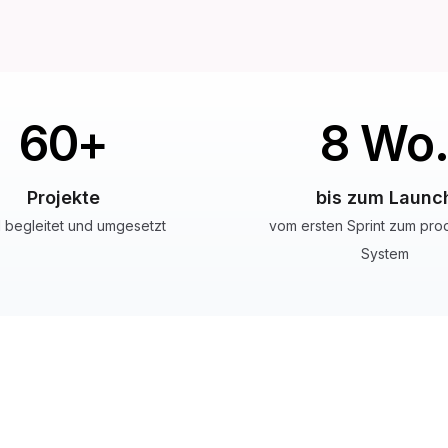
60
+
8
Wo
Projekte
bis zum Launc
al begleitet und umgesetzt
vom ersten Sprint zum pro
System