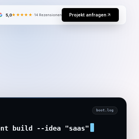
Projekt anfragen
5,0
★★★★★
·
14
Rezensionen
boot.log
ent build --idea "
internal