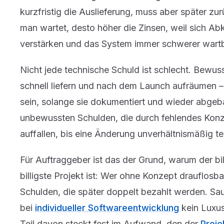
kurzfristig die Auslieferung, muss aber später zu
man wartet, desto höher die Zinsen, weil sich A
verstärken und das System immer schwerer wartb
Nicht jede technische Schuld ist schlecht. Bewu
schnell liefern und nach dem Launch aufräumen – 
sein, solange sie dokumentiert und wieder abgeba
unbewussten Schulden, die durch fehlendes Kon
auffallen, bis eine Änderung unverhältnismäßig te
Für Auftraggeber ist das der Grund, warum der bil
billigste Projekt ist: Wer ohne Konzept drauflosb
Schulden, die später doppelt bezahlt werden. Sau
bei
individueller Softwareentwicklung
kein Luxus
Teil davon steckt fest im Aufwand, den der
Proje