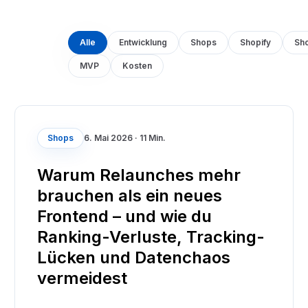
Alle
Entwicklung
Shops
Shopify
Sh
MVP
Kosten
Shops
6. Mai 2026
·
11 Min.
Warum Relaunches mehr
brauchen als ein neues
Frontend – und wie du
Ranking-Verluste, Tracking-
Lücken und Datenchaos
vermeidest