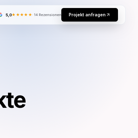
Projekt anfragen
5,0
★★★★★
·
14
Rezensionen
e
kte